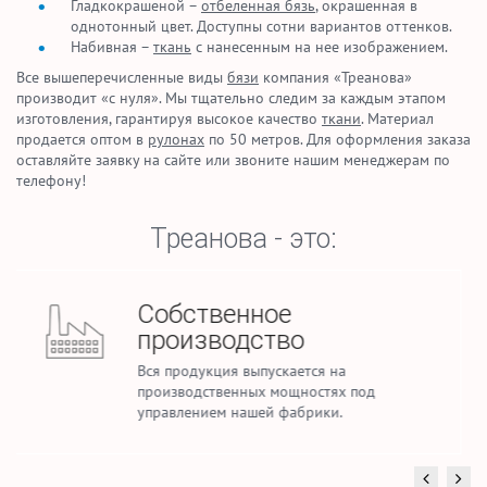
Гладкокрашеной –
отбеленная бязь
, окрашенная в
однотонный цвет. Доступны сотни вариантов оттенков.
Набивная –
ткань
с нанесенным на нее изображением.
Все вышеперечисленные виды
бязи
компания «Треанова»
производит «с нуля». Мы тщательно следим за каждым этапом
изготовления, гарантируя высокое качество
ткани
. Материал
продается оптом в
рулонах
по 50 метров. Для оформления заказа
оставляйте заявку на сайте или звоните нашим менеджерам по
телефону!
Треанова - это:
Стабильные объемы
производства
Ежемесячно мы производим до 2,5 млн.
погонных метров тканей для домашнего
текстиля и спецодежды.