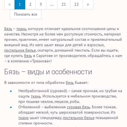
«
1
2
3
...
21
22
»
Показать все
Бязь
–
ткань
, которую отличает идеальное соотношение цены и
качества. Несмотря на более чем доступную стоимость, материал
прочен, практичен, имеет натуральный состав и привлекательный
внешний вид. Из него шьют вещи для детей и взрослых,
постельное белье
, скатерти, домашний текстиль. Если вы ищете,
где купить
бязь
в Саратове от производителя, обращайтесь к нам
– в компанию «Треанова»!
Бязь – виды и особенности
В зависимости от типа обработки
бязь
бывает:
Необработанной (суровой) – самая прочная, но грубая на
ощупь
ткань
. Используется в мебельном производстве,
при пошиве чехлов, мешков, робы.
Отбеленной – выбеленная
суровая бязь
. Более тонкая,
обладает мягкой, чуть шероховатой поверхностью. Из
ткани
шьют спецодежду,
постельное белье
повышенной
степени прочности.