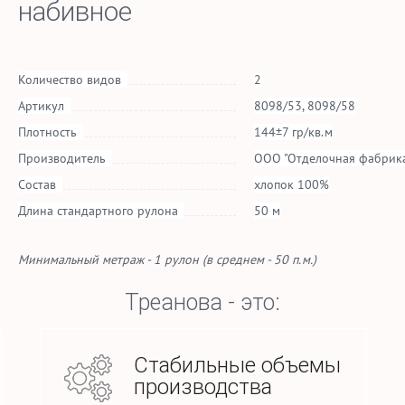
набивное
Количество видов
2
Артикул
8098/53, 8098/58
Плотность
144±7 гр/кв.м
Производитель
ООО "Отделочная фабрика
Состав
хлопок 100%
Длина стандартного рулона
50 м
Минимальный метраж - 1 рулон (в среднем - 50 п.м.)
Треанова - это:
Стабильные объемы
производства