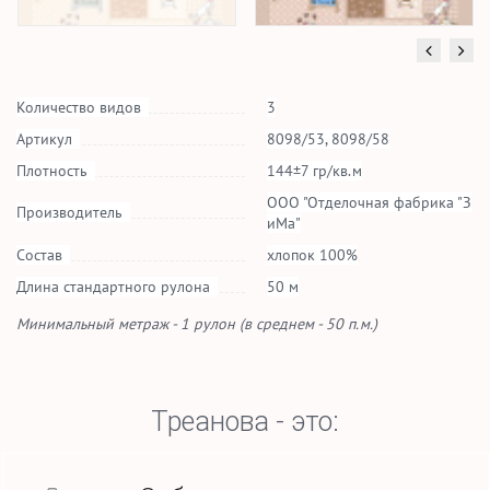
Количество видов
3
Артикул
8098/53, 8098/58
Плотность
144±7 гр/кв.м
ООО "Отделочная фабрика "З
Производитель
иМа"
Состав
хлопок 100%
Длина стандартного рулона
50 м
Минимальный метраж - 1 рулон (в среднем - 50 п.м.)
Треанова - это: