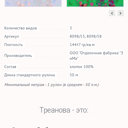
Количество видов
3
Артикул
8098/53, 8098/58
Плотность
144±7 гр/кв.м
ООО "Отделочная фабрика "З
Производитель
иМа"
Состав
хлопок 100%
Длина стандартного рулона
50 м
Минимальный метраж - 1 рулон (в среднем - 50 п.м.)
Треанова - это: