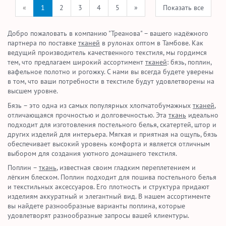
«
1
2
3
4
5
»
Показать все
Добро пожаловать в компанию "Треанова" – вашего надёжного
партнера по поставке
тканей
в рулонах оптом в Тамбове. Как
ведущий производитель качественного текстиля, мы гордимся
тем, что предлагаем широкий ассортимент
тканей
: бязь, поплин,
вафельное полотно и рогожку. С нами вы всегда будете уверены
в том, что ваши потребности в текстиле будут удовлетворены на
высшем уровне.
Бязь – это одна из самых популярных хлопчатобумажных
тканей
,
отличающаяся прочностью и долговечностью. Эта
ткань
идеально
подходит для изготовления постельного белья, скатертей, штор и
других изделий для интерьера. Мягкая и приятная на ощупь, бязь
обеспечивает высокий уровень комфорта и является отличным
выбором для создания уютного домашнего текстиля.
Поплин –
ткань
, известная своим гладким переплетением и
лёгким блеском. Поплин подходит для пошива постельного белья
и текстильных аксессуаров. Его плотность и структура придают
изделиям аккуратный и элегантный вид. В нашем ассортименте
вы найдете разнообразные варианты поплина, которые
удовлетворят разнообразные запросы вашей клиентуры.