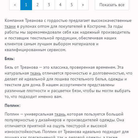
«
1
2
3
4
5
»
Показать все
Компания Треанова с гордостью предлагает высококачественные
ткани
в рулонах оптом для покупателей в Костроме. За годы
работы мы зарекомендовали себя как надежный производитель
и поставщик текстильной продукции, обеспечивая наших
клиентов самым лучшим выбором материалов и
квалифицированным сервисом.
Бязь:
Бязь от Треанова — это классика, проверенная временем. Эта
натуральная
ткань
отличается прочностью и долговечностью, что
делает её идеальной для пошива постельного белья, одежды и
текстиля для дома. В нашем ассортименте представлены
различные плотности и расцветки бязи, чтобы вы могли выбрать
то, что подходит именно вам.
Поплин:
Поплин — универсальная
ткань
, которая пользуется большой
популярностью у дизайнеров и производителей одежды. Она
отличается приятной на ощупь текстурой и высокой
износостойкостью. Поплин от Треанова идеально подходит для
пошива как повседневной, так и деловой одежды, а также