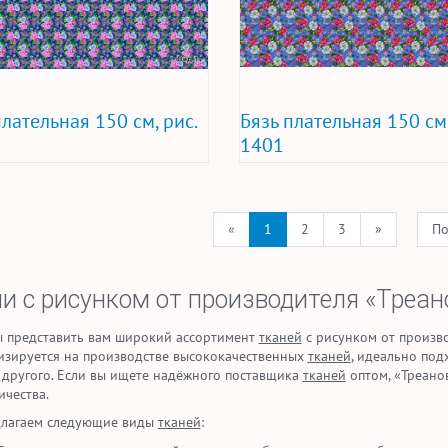
плательная 150 см, рис.
Бязь плательная 150 см,
1401
«
1
2
3
»
По
ни
с рисунком от производителя «Треан
 представить вам широкий ассортимент
тканей
с рисунком от произво
изируется на производстве высококачественных
тканей
, идеально под
 другого. Если вы ищете надёжного поставщика
тканей
оптом, «Треано
ичества.
лагаем следующие виды
тканей
: