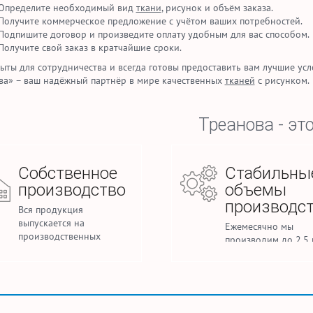
Определите необходимый вид
ткани
, рисунок и объём заказа.
Получите коммерческое предложение с учётом ваших потребностей.
Подпишите договор и произведите оплату удобным для вас способом.
Получите свой заказ в кратчайшие сроки.
ыты для сотрудничества и всегда готовы предоставить вам лучшие усл
ва» – ваш надёжный партнёр в мире качественных
тканей
с рисунком.
Треанова - это
Собственное
Стабильны
производство
объемы
производс
Вся продукция
выпускается на
Ежемесячно мы
производственных
производим до 2,5 
мощностях под
погонных метров т
управлением нашей
для домашнего текс
фабрики.
спецодежды.