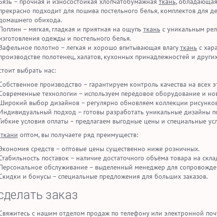
Бязь – прочная и износостойкая хлопчатобумажная
ткань
, обладающая
прекрасно подходит для пошива постельного белья, комплектов для де
домашнего обихода.
Поплин – мягкая, гладкая и приятная на ощупь
ткань
с уникальным рел
изготовления одежды и постельного белья.
Вафельное полотно – легкая и хорошо впитывающая влагу
ткань
с хар
производстве полотенец, халатов, кухонных принадлежностей и други
стоит выбрать нас:
Собственное производство – гарантируем контроль качества на всех 
Современные технологии – используем передовое оборудование и но
Широкий выбор дизайнов – регулярно обновляем коллекции рисунков
Индивидуальный подход – готовы разработать уникальные дизайны п
Гибкие условия оплаты – предлагаем выгодные цены и специальные ус
я
ткани
оптом, вы получаете ряд преимуществ:
Экономия средств – оптовые цены существенно ниже розничных.
Стабильность поставок – наличие достаточного объёма товара на скла
Персональное обслуживание – выделенный менеджер для сопровожден
Скидки и бонусы – специальные предложения для больших заказов.
сделать заказ
Свяжитесь с нашим отделом продаж по телефону или электронной поч