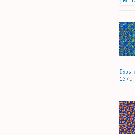
рис. 
Бязь 
1570