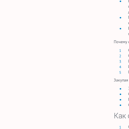
Почему 
Закупа
Как 