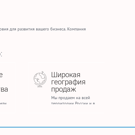
овия для развития вашего бизнеса. Компания
:
е
Широкая
география
тва
продаж
Мы продаем на всей
млн.
территории России и в
каней
странах СНГ
тиля и