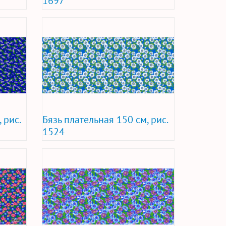
1697
 рис.
Бязь плательная 150 см, рис.
1524