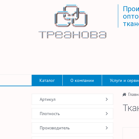
Прои
опто
ткан
Каталог
О компании
Услуги и серви
/
Главн
Артикул
Тка
Плотность
Производитель