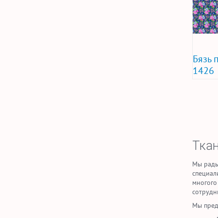
Бязь 
1426
Тка
Мы рады
специал
многого
сотрудн
Мы пред