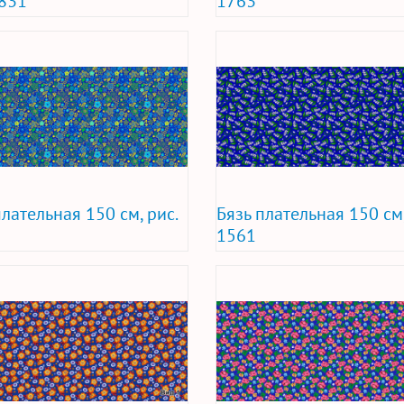
1831
1763
плательная 150 см, рис.
Бязь плательная 150 см,
1561