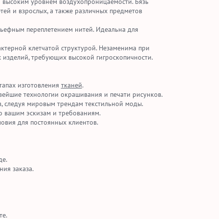
 высоким уровнем воздухопроницаемости. Бязь
тей и взрослых, а также различных предметов
ьефным переплетением нитей. Идеальна для
актерной клетчатой структурой. Незаменима при
х изделий, требующих высокой гигроскопичности.
этапах изготовления
тканей
.
вейшие технологии окрашивания и печати рисунков.
, следуя мировым трендам текстильной моды.
о вашим эскизам и требованиям.
ловия для постоянных клиентов.
де.
ия заказа.
те.