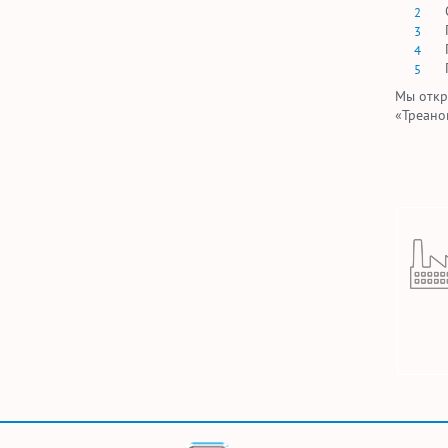
Мы откр
«Треано