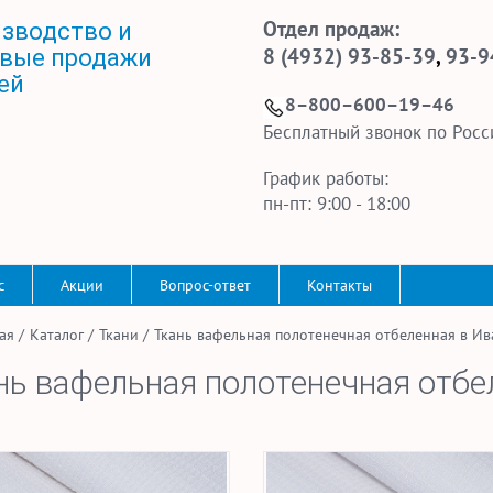
Отдел продаж:
зводство и
8 (4932) 93-85-39
,
93-9
вые продажи
ей
8–800–600–19–46
Бесплатный звонок по Росс
График работы:
пн-пт: 9:00 - 18:00
с
Акции
Вопрос-ответ
Контакты
ая
/
Каталог
/
Ткани
/
Ткань вафельная полотенечная отбеленная в И
нь вафельная полотенечная отбе