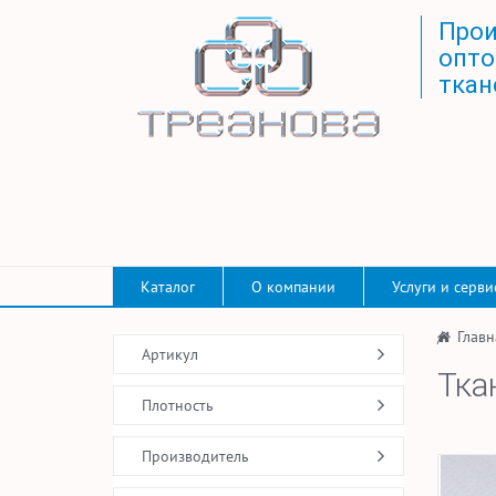
Прои
опто
ткан
Каталог
О компании
Услуги и серви
/
Главн
Артикул
Тка
Плотность
Производитель