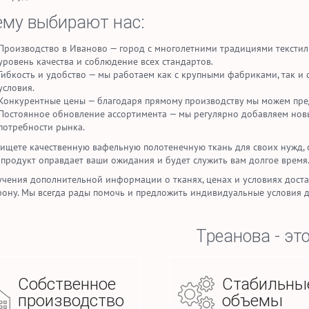
му выбирают нас:
Производство в Иваново — город с многолетними традициями текстил
уровень качества и соблюдение всех стандартов.
Гибкость и удобство — мы работаем как с крупными фабриками, так и
условия.
Конкурентные цены — благодаря прямому производству мы можем пред
Постоянное обновление ассортимента — мы регулярно добавляем новы
потребности рынка.
 ищете качественную вафельную полотенечную ткань для своих нужд, о
 продукт оправдает ваши ожидания и будет служить вам долгое время
учения дополнительной информации о тканях, ценах и условиях достав
фону. Мы всегда рады помочь и предложить индивидуальные условия д
Треанова - это
Собственное
Стабильны
производство
объемы