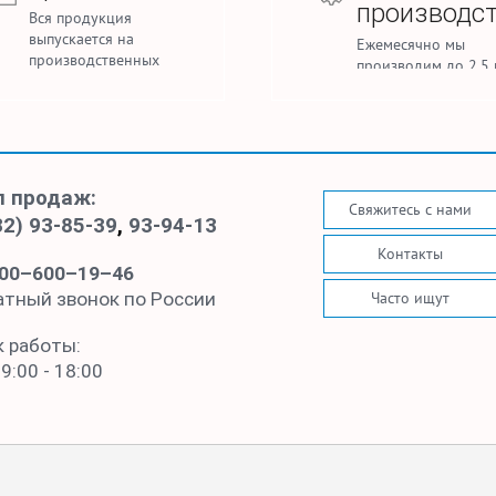
производс
Вся продукция
выпускается на
Ежемесячно мы
производственных
производим до 2,5 
мощностях под
погонных метров т
управлением нашей
для домашнего текс
фабрики.
спецодежды.
л продаж:
Свяжитесь с нами
32) 93-85-39
,
93-94-13
Контакты
00–600–19–46
Часто ищут
атный звонок по России
к работы:
 9:00 - 18:00