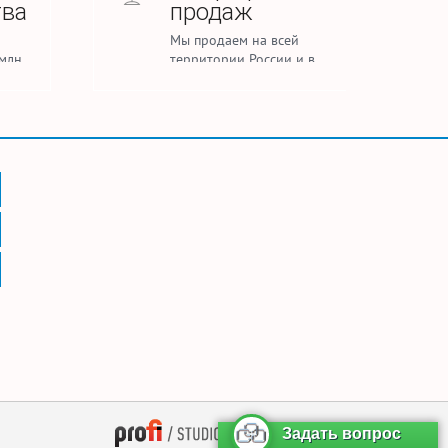
тва
продаж
Мы продаем на всей
млн.
территории России и в
каней
странах СНГ
тиля и
— поддержка сайта
Задать вопрос