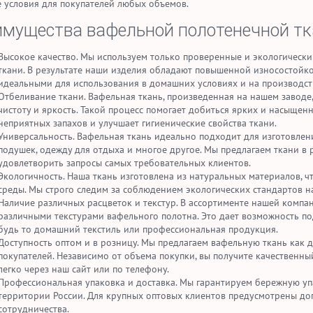
 условия для покупателей любых объемов.
мущества вафельной полотенечной тка
Высокое качество. Мы используем только проверенные и экологическ
ткани. В результате наши изделия обладают повышенной износостойкос
идеальными для использования в домашних условиях и на производст
Отбеливание ткани. Вафельная ткань, произведенная на нашем заводе,
чистоту и яркость. Такой процесс помогает добиться ярких и насыщен
неприятных запахов и улучшает гигиенические свойства ткани.
Универсальность. Вафельная ткань идеально подходит для изготовлен
подушек, одежду для отдыха и многое другое. Мы предлагаем ткани в 
удовлетворить запросы самых требовательных клиентов.
Экологичность. Наша ткань изготовлена из натуральных материалов, 
среды. Мы строго следим за соблюдением экологических стандартов на
Наличие различных расцветок и текстур. В ассортименте нашей компан
различными текстурами вафельного полотна. Это дает возможность по
будь то домашний текстиль или профессиональная продукция.
Доступность оптом и в розницу. Мы предлагаем вафельную ткань как д
покупателей. Независимо от объема покупки, вы получите качественн
легко через наш сайт или по телефону.
Профессиональная упаковка и доставка. Мы гарантируем бережную упа
территории России. Для крупных оптовых клиентов предусмотрены до
сотрудничества.