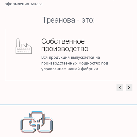
оформления заказа.
Треанова - это:
нное
Стабил
дство
произво
выпускается на
Ежемесячно м
ных мощностях под
погонных мет
ашей фабрики.
текстиля и сп