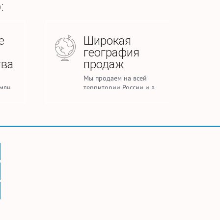
:
е
Широкая
география
тва
продаж
Мы продаем на всей
млн.
территории России и в
каней
странах СНГ
тиля и