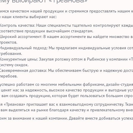
имся качеством нашей продукции и стремимся предоставлять нашим к
 наши клиенты выбирают нас:
Контроль качества: Наши специалисты тщательно контролируют каждый
соответствие продукции высочайшим стандартам.
Широкий ассортимент: В нашем ассортименте вы найдете множество в
проектов.
Индивидуальный подход: Мы предлагаем индивидуальные условия сотр
требования.
Конкурентные цены: Закупая рогожку оптом в Рыбинске у компании «Т
систему скидок.
Своевременная доставка: Мы обеспечиваем быструю и надежную доста
перебоев.
успешно работаем со многими мебельными фабриками, дизайн-студия
 ценят нас за надежность, высокое качество продукции и выгодные ус
 вам создавать продукцию, которая будет пользоваться большим спро
я «Треанова» приглашает вас к взаимовыгодному сотрудничеству. Ткан
 вам выделяться на рынке благодаря качеству и привлекательному вне
рим за внимание к нашей компании. Давайте вместе добиваться успеха