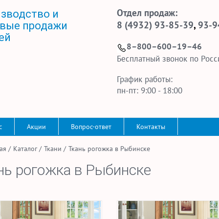
Отдел продаж:
зводство и
8 (4932) 93-85-39
,
93-9
вые продажи
ей
8–800–600–19–46
Бесплатный звонок по Росс
График работы:
пн-пт: 9:00 - 18:00
с
Акции
Вопрос-ответ
Контакты
ая
/
Каталог
/
Ткани
/
Ткань рогожка в Рыбинске
нь рогожка в Рыбинске