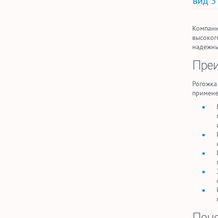
вид 3
Компания
высоког
надежны
Преи
Рогожка
примене
Поче