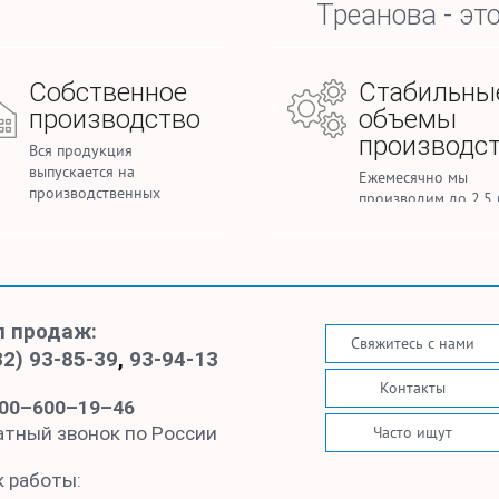
Треанова - это
Собственное
Стабильны
производство
объемы
производс
Вся продукция
выпускается на
Ежемесячно мы
производственных
производим до 2,5 
мощностях под
погонных метров т
управлением нашей
для домашнего текс
фабрики.
спецодежды.
л продаж:
Свяжитесь с нами
32) 93-85-39
,
93-94-13
Контакты
00–600–19–46
Часто ищут
атный звонок по России
к работы: