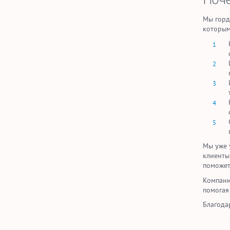
Мы горд
которым
Мы уже 
клиенты
поможет
Компани
помогая
Благода