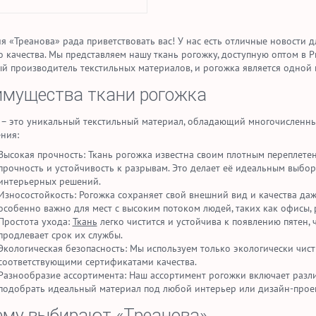
 «Треанова» рада приветствовать вас! У нас есть отличные новости дл
о качества. Мы представляем нашу ткань рогожку, доступную оптом в 
й производитель текстильных материалов, и рогожка является одной
мущества ткани рогожка
 – это уникальный текстильный материал, обладающий многочислен
ния:
Высокая прочность: Ткань рогожка известна своим плотным переплете
прочность и устойчивость к разрывам. Это делает её идеальным выбо
интерьерных решений.
Износостойкость: Рогожка сохраняет свой внешний вид и качества да
особенно важно для мест с высоким потоком людей, таких как офисы, 
Простота ухода:
Ткань
легко чистится и устойчива к появлению пятен, 
продлевает срок их службы.
Экологическая безопасность: Мы используем только экологически чист
соответствующими сертификатами качества.
Разнообразие ассортимента: Наш ассортимент рогожки включает разли
подобрать идеальный материал под любой интерьер или дизайн-проек
му выбирают «Треанова»