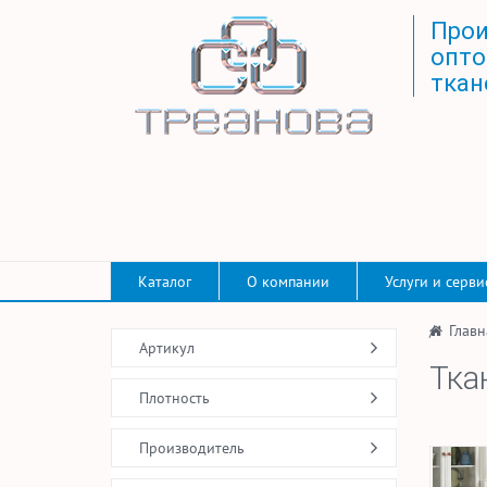
Прои
опто
ткан
Каталог
О компании
Услуги и серви
/
Главн
Артикул
Тка
Плотность
Производитель