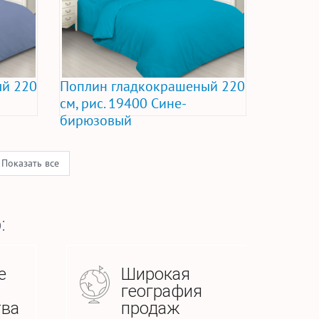
й 220
Поплин гладкокрашеный 220
см, рис. 19400 Сине-
бирюзовый
Показать все
:
е
Широкая
география
тва
продаж