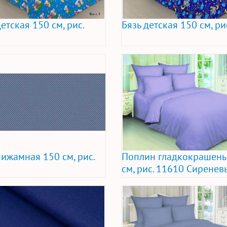
етская 150 см, рис.
Бязь детская 150 см, ри
пижамная 150 см, рис.
Поплин гладкокрашены
см, рис. 11610 Сиренев