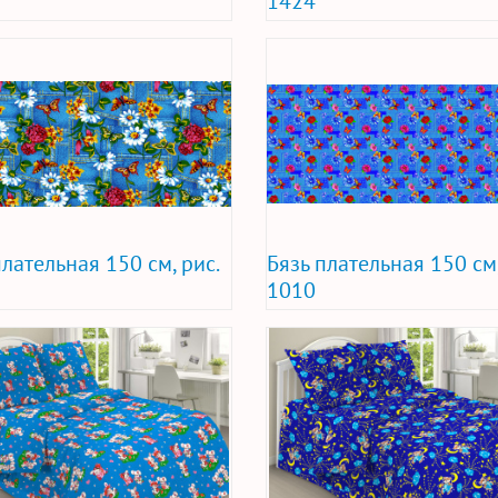
1424
плательная 150 см, рис.
Бязь плательная 150 см,
1010