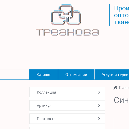
Прои
опто
ткан
Каталог
О компании
Услуги и серви
/
Главн
Коллекция
Син
Артикул
Плотность