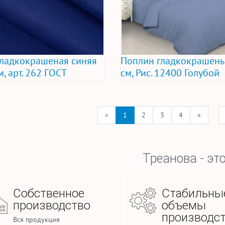
гладкокрашеная синяя
Поплин гладкокрашены
м, арт. 262 ГОСТ
см, Рис. 12400 Голубой
«
1
2
3
4
»
Треанова - это
Собственное
Стабильны
производство
объемы
производс
Вся продукция