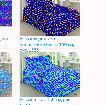
 рис.
Бязь для детского
постельного белья 150 см,
рис. 1523
с.
Бязь детская 150 см, рис.