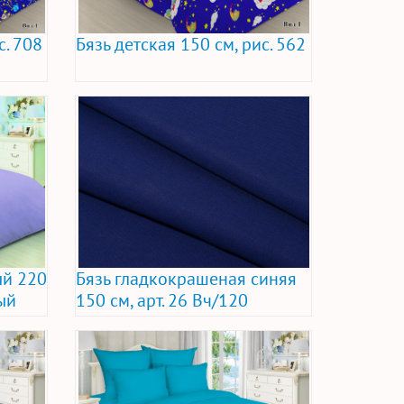
с. 708
Бязь детская 150 см, рис. 562
й 220
Бязь гладкокрашеная синяя
ый
150 см, арт. 26 Вч/120