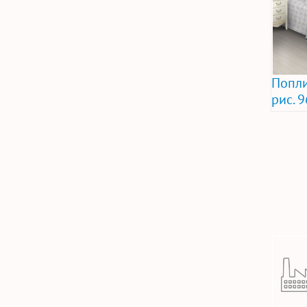
Попли
рис. 