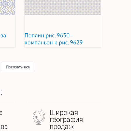
ова
Поплин рис. 9630 -
компаньон к рис. 9629
Показать все
:
е
Широкая
география
тва
продаж