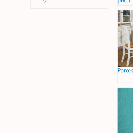
рис.1
Рогож