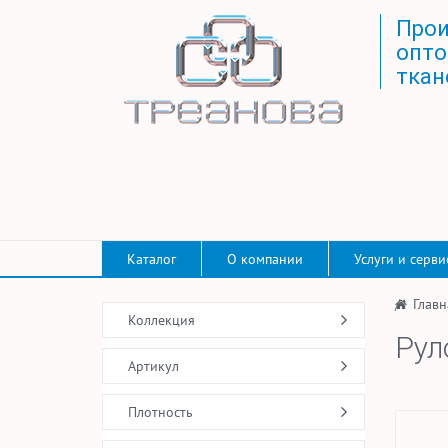
Прои
опто
ткан
Каталог
О компании
Услуги и серви
/
Главн
Коллекция
Рул
Артикул
Плотность