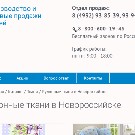
Отдел продаж:
зводство и
8 (4932) 93-85-39
,
93-9
вые продажи
ей
8–800–600–19–46
Бесплатный звонок по Росс
График работы:
пн-пт: 9:00 - 18:00
с
Акции
Вопрос-ответ
Контакты
ая
/
Каталог
/
Ткани
/
Рулонные ткани в Новороссийске
онные ткани в Новороссийске