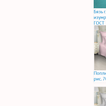
Бязь 
изумр
ГОСТ
Попли
рис. 