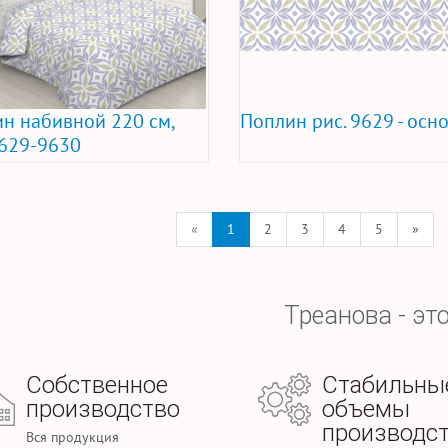
н набивной 220 см,
Поплин рис. 9629 - осн
9629-9630
«
1
2
3
4
5
»
Треанова - это
Собственное
Стабильны
производство
объемы
производс
Вся продукция