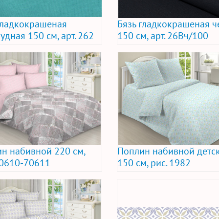
гладкокрашеная
Бязь гладкокрашеная ч
удная 150 см, арт. 262
150 см, арт. 26Вч/100
н набивной 220 см,
Поплин набивной детс
70610-70611
150 см, рис. 1982