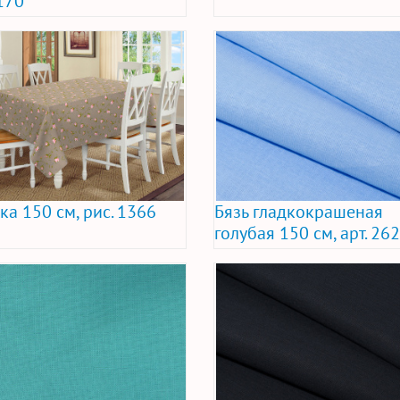
170
ка 150 см, рис. 1366
Бязь гладкокрашеная
голубая 150 см, арт. 26