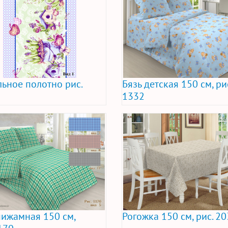
ьное полотно рис.
Бязь детская 150 см, ри
1332
пижамная 150 см,
Рогожка 150 см, рис. 2