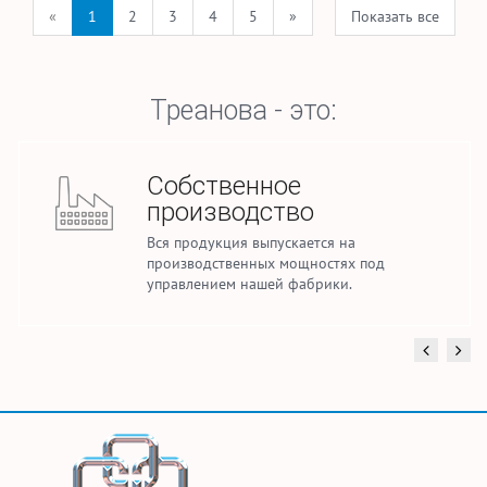
«
1
2
3
4
5
»
Показать все
Треанова - это:
Стабильные объемы
производства
Ежемесячно мы производим до 2,5 млн.
погонных метров тканей для домашнего
текстиля и спецодежды.