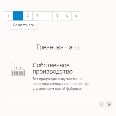
«
1
2
3
...
5
6
»
Показать все
Треанова - это:
Стабильные объемы
производства
Ежемесячно мы производим до 2,5 млн.
погонных метров тканей для домашнего
текстиля и спецодежды.