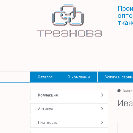
Прои
опто
ткан
Каталог
О компании
Услуги и серви
/
Главн
Коллекция
Ива
Артикул
Плотность