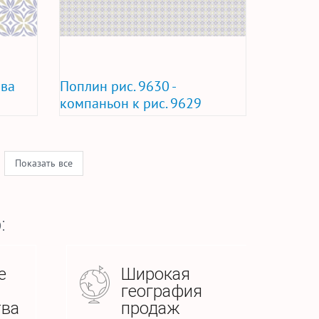
ова
Поплин рис. 9630 -
компаньон к рис. 9629
Показать все
:
е
Широкая
география
тва
продаж