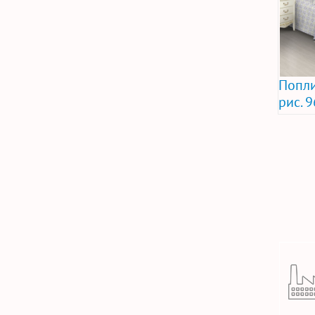
Попли
рис. 