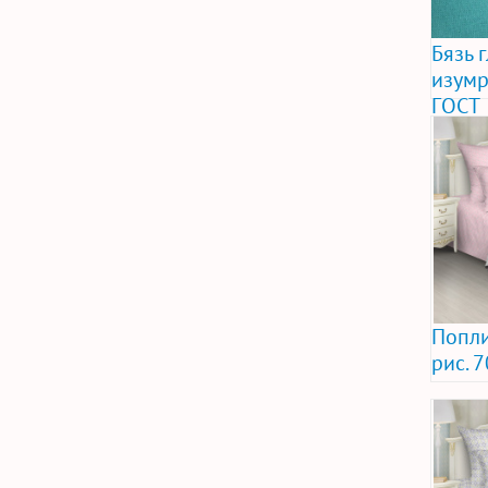
Бязь 
изумр
ГОСТ
Попли
рис. 