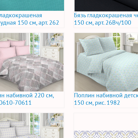
гладкокрашеная
Бязь гладкокрашеная ч
удная 150 см, арт. 262
150 см, арт. 26Вч/100
н набивной 220 см,
Поплин набивной детс
70610-70611
150 см, рис. 1982