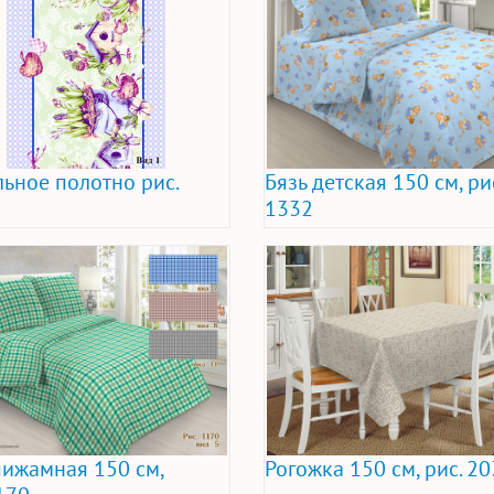
ьное полотно рис.
Бязь детская 150 см, ри
1332
пижамная 150 см,
Рогожка 150 см, рис. 2