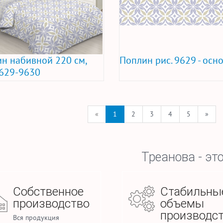
н набивной 220 см,
Поплин рис. 9629 - осн
9629-9630
«
1
2
3
4
5
»
Треанова - это
Собственное
Стабильны
производство
объемы
производс
Вся продукция