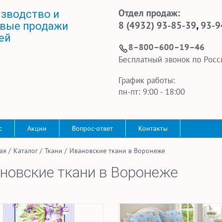
Отдел продаж:
зводство и
8 (4932) 93-85-39
,
93-9
вые продажи
ей
8–800–600–19–46
Бесплатный звонок по Росс
График работы:
пн-пт: 9:00 - 18:00
с
Акции
Вопрос-ответ
Контакты
ая
/
Каталог
/
Ткани
/
Ивановские ткани в Воронеже
новские ткани в Воронеже