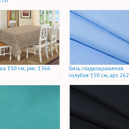
170
ка 150 см, рис. 1366
Бязь гладкокрашеная
голубая 150 см, арт. 26