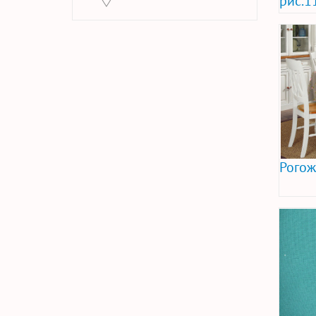
рис.1
Рогож