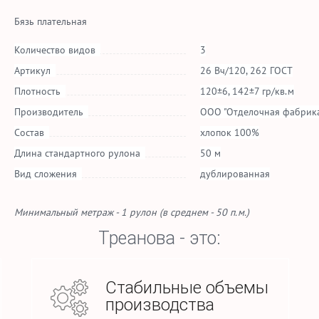
Бязь плательная
Количество видов
3
Артикул
26 Вч/120, 262 ГОСТ
Плотность
120±6, 142±7 гр/кв.м
Производитель
ООО "Отделочная фабрика
Состав
хлопок 100%
Длина стандартного рулона
50 м
Вид сложения
дублированная
Минимальный метраж - 1 рулон (в среднем - 50 п.м.)
Треанова - это:
Стабильные объемы
производства