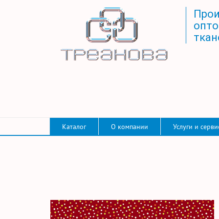
Прои
опто
ткан
Каталог
О компании
Услуги и серви