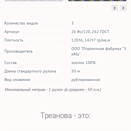
Количество видов
3
Артикул
26 Вч/120, 262 ГОСТ
Плотность
120±6, 142±7 гр/кв.м
ООО "Отделочная фабрика "З
Производитель
иМа"
Состав
хлопок 100%
Длина стандартного рулона
50 м
Вид сложения
дублированная
Минимальный метраж - 1 рулон (в среднем - 50 п.м.)
Треанова - это: