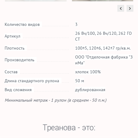
Количество видов
3
26 Вч/100, 26 Вч/120, 262 ГО
Артикул
СТ
Плотность
100±5, 120±6, 142±7 гр/кв.м.
ООО "Отделочная фабрика "З
Производитель
иМа"
Состав
хлопок 100%
Длина стандартного рулона
50 м
Вид сложения
дублированная
Минимальный метраж - 1 рулон (в среднем - 50 п.м.)
Треанова - это: