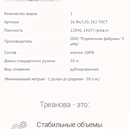
Количество видов
1
Артикул
26 Вч/120, 262 ГОСТ
Плотность
120±6, 142±7 гр/кв.м
ООО "Отделочная фабрика "З
Производитель
иМа"
Состав
хлопок 100%
Длина стандартного рулона
50 м
Вид сложения
дублированная
Минимальный метраж - 1 рулон (в среднем - 50 п.м.)
Треанова - это:
Стабильные объемы