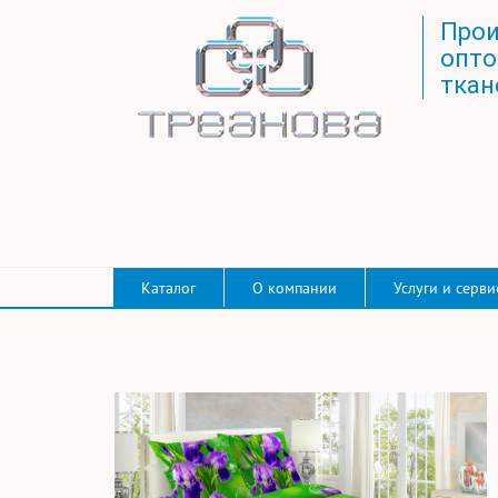
Прои
опто
ткан
Каталог
О компании
Услуги и серви