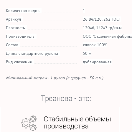
Количество видов
1
Артикул
26 Вч/120, 262 ГОСТ
Плотность
120±6, 142±7 гр/кв.м
Производитель
ООО "Отделочная фабрика
Состав
хлопок 100%
Длина стандартного рулона
50 м
Вид сложения
дублированная
Минимальный метраж - 1 рулон (в среднем - 50 п.м.)
Треанова - это:
Стабильные объемы
производства