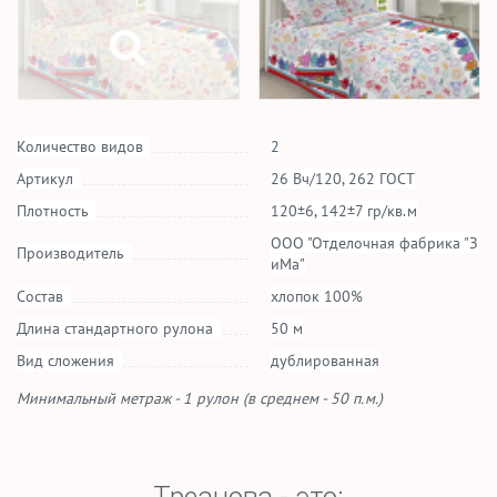
Количество видов
2
Артикул
26 Вч/120, 262 ГОСТ
Плотность
120±6, 142±7 гр/кв.м
ООО "Отделочная фабрика "З
Производитель
иМа"
Состав
хлопок 100%
Длина стандартного рулона
50 м
Вид сложения
дублированная
Минимальный метраж - 1 рулон (в среднем - 50 п.м.)