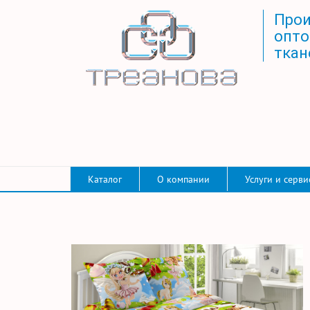
Прои
опто
ткан
Каталог
О компании
Услуги и серви