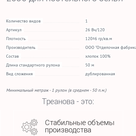
Количество видов
1
Артикул
26 Вч/120
Плотность
120±6 гр/кв.м
Производитель
ООО "Отделочная фабрика
Состав
хлопок 100%
Длина стандартного рулона
50 м
Вид сложения
дублированная
Минимальный метраж - 1 рулон (в среднем - 50 п.м.)
Треанова - это:
Стабильные объемы
производства