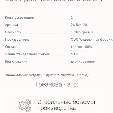
Количество видов
1
Артикул
26 Вч/120
Плотность
120±6 гр/кв.м
Производитель
ООО "Отделочная фабрика
Состав
хлопок 100%
Длина стандартного рулона
50 м
Вид сложения
дублированная
Минимальный метраж - 1 рулон (в среднем - 50 п.м.)
Треанова - это:
Стабильные объемы
производства