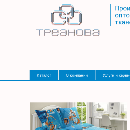
Прои
опто
ткан
Каталог
О компании
Услуги и серви